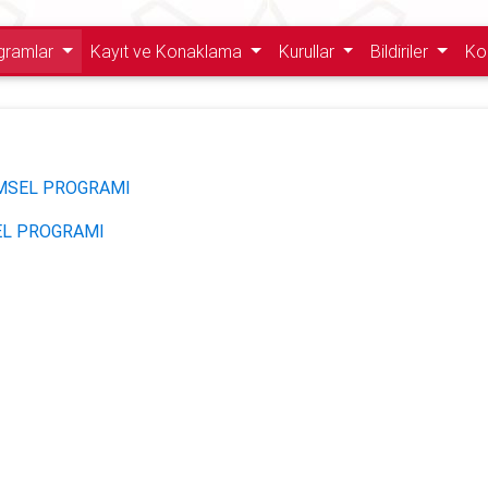
gramlar
Kayıt ve Konaklama
Kurullar
Bildiriler
Ko
LİMSEL PROGRAMI
SEL PROGRAMI